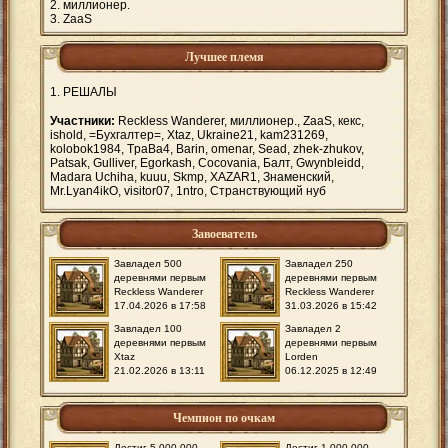
миллионер.
ZaaS
Лучшее племя
РЕШАЛЫ
Участники:
Reckless Wanderer, миллионер., ZaaS, кекс,
ishold, =Бухгалтер=, Xtaz, Ukraine21, kam231269,
kolobok1984, TpaBa4, Barin, omenar, Sead, zhek-zhukov,
Patsak, Gulliver, Egorkash, Cocovania, Балт, Gwynbleidd,
Madara Uchiha, kuuu, Skmp, XAZAR1, Знаменский,
Mr.Lyan4ikO, visitor07, 1ntro, Странствующий нуб
Завоеватель
Завладел 500
Завладел 250
деревнями первым
деревнями первым
Reckless Wanderer
Reckless Wanderer
17.04.2026 в 17:58
31.03.2026 в 15:42
Завладел 100
Завладел 2
деревнями первым
деревнями первым
Xtaz
Lorden
21.02.2026 в 13:11
06.12.2025 в 12:49
Чемпион по очкам
Достиг 5.000.000
Достиг 1.000.000