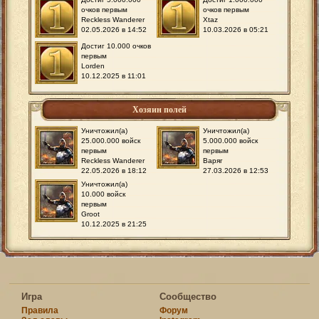
очков первым
очков первым
Reckless Wanderer
Xtaz
02.05.2026 в 14:52
10.03.2026 в 05:21
Достиг 10.000 очков
первым
Lorden
10.12.2025 в 11:01
Хозяин полей
Уничтожил(а)
Уничтожил(а)
25.000.000 войск
5.000.000 войск
первым
первым
Reckless Wanderer
Варяг
22.05.2026 в 18:12
27.03.2026 в 12:53
Уничтожил(а)
10.000 войск
первым
Groot
10.12.2025 в 21:25
Игра
Сообщество
Правила
Форум